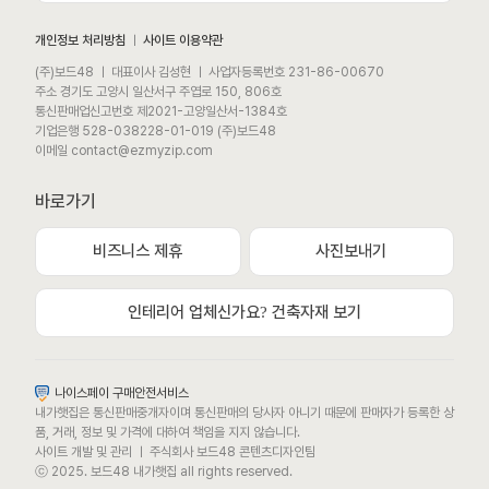
개인정보 처리방침
ㅣ
사이트 이용약관
(주)보드48 ㅣ 대표이사 김성현 ㅣ 사업자등록번호 231-86-00670
주소 경기도 고양시 일산서구 주엽로 150, 806호
통신판매업신고번호 제2021-고양일산서-1384호
기업은행 528-038228-01-019 (주)보드48
이메일 contact@ezmyzip.com
바로가기
비즈니스 제휴
사진보내기
모바일 상담채널
평일 / 주말 / 공휴일 상담채널 (09:00 ~ 22:00)
인테리어 업체신가요? 건축자재 보기
카카오톡채널로 문의하기
나이스페이 구매안전서비스
내가햇집은 통신판매중개자이며 통신판매의 당사자 아니기 때문에 판매자가 등록한 상
문자메시지로 문의하기
품, 거래, 정보 및 가격에 대하여 책임을 지지 않습니다.
사이트 개발 및 관리 ㅣ 주식회사 보드48 콘텐츠디자인팀
ⓒ 2025. 보드48 내가햇집 all rights reserved.
또는