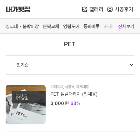
갤러리
시공후기
Skip
to
싱크대 • 붙박이장
문짝교체
영림도어
동화마루
자재매장
전체보기
content
PET
카테고리 더 보기
맞춤가구
중문방문
마루장판
자재매
싱크대
영림 중문
동화 강마루
목재 
붙박이장
영림 방문
동화 강화마루
스페이
문짝교체
예림 중문 (문의)
영림 마루엔
페트 
기타자재
,
샘플북
,
자재매장
바스 화장실
예림 방문 (문의)
한솔 마루 (문의)
커넥터
PET 샘플패키지 (업체용)
OUT OF
STOCK
3,000
원
63%
# 색상샘플 / 싱크대
# 색상샘플 / 영림