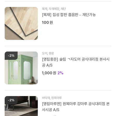
목재
,
자재매장
,
재단
[목재] 집성 합판 흡음판 – 재단가능
100
원
도어
,
중문
-2%
[영림중문] 슬림 ㄱ자도어 공식대리점 본사시
공 A/S
1,000
원
2%
바닥재
,
원목마루
-2%
[영림마루엔] 원목마루 강마루 공식대리점 본
사시공 A/S