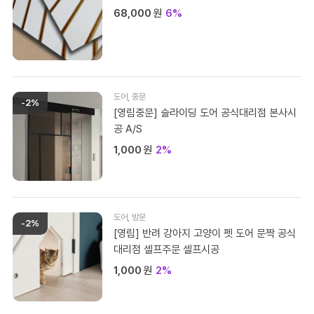
68,000
원
6%
도어
,
중문
-2%
[영림중문] 슬라이딩 도어 공식대리점 본사시
공 A/S
1,000
원
2%
도어
,
방문
-2%
[영림] 반려 강아지 고양이 펫 도어 문짝 공식
대리점 셀프주문 셀프시공
1,000
원
2%