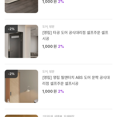
1,000
원
2%
도어
,
방문
-2%
[영림] 타공 도어 공식대리점 셀프주문 셀프
시공
1,000
원
2%
도어
,
방문
-2%
[영림] 영림 필앤터치 ABS 도어 문짝 공식대
리점 셀프주문 셀프시공
1,000
원
2%
기타자재
,
샘플북
,
자재매장