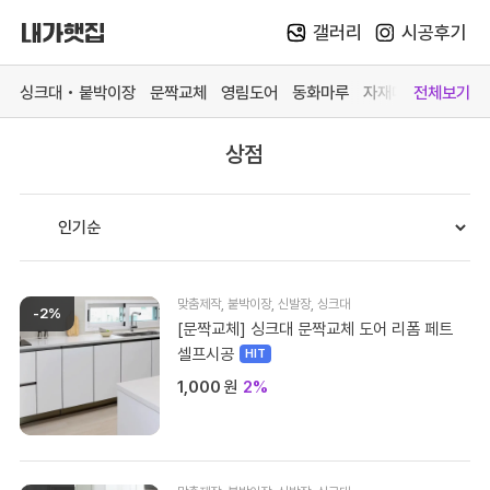
갤러리
시공후기
Skip
to
싱크대 • 붙박이장
문짝교체
영림도어
동화마루
자재매장
전체보기
content
상점
카테고리 더 보기
맞춤가구
중문방문
마루장판
자재매
싱크대
영림 중문
동화 강마루
목재 
붙박이장
영림 방문
동화 강화마루
스페이
문짝교체
예림 중문 (문의)
영림 마루엔
페트 
맞춤제작
,
붙박이장
,
신발장
,
싱크대
-2%
바스 화장실
예림 방문 (문의)
한솔 마루 (문의)
커넥터
[문짝교체] 싱크대 문짝교체 도어 리폼 페트
셀프시공
# 색상샘플 / 싱크대
# 색상샘플 / 영림
1,000
원
2%