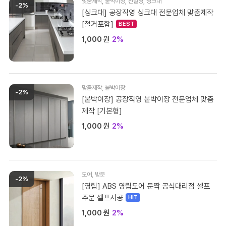
맞춤제작
,
붙박이장
,
신발장
,
싱크대
-2%
[싱크대] 공장직영 싱크대 전문업체 맞춤제작
[철거포함]
1,000
원
2%
맞춤제작
,
붙박이장
-2%
[붙박이장] 공장직영 붙박이장 전문업체 맞춤
제작 [기본형]
1,000
원
2%
도어
,
방문
-2%
[영림] ABS 영림도어 문짝 공식대리점 셀프
주문 셀프시공
1,000
원
2%