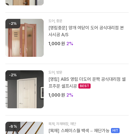
도어
,
중문
-2%
[영림중문] 양개 여닫이 도어 공식대리점 본
사시공 A/S
1,000
원
2%
도어
,
방문
-2%
[영림] ABS 영림 더도어 문짝 공식대리점 셀
프주문 셀프시공
1,000
원
2%
목재
,
자재매장
,
재단
-6%
[목재] 스페이스월 백색 – 재단가능