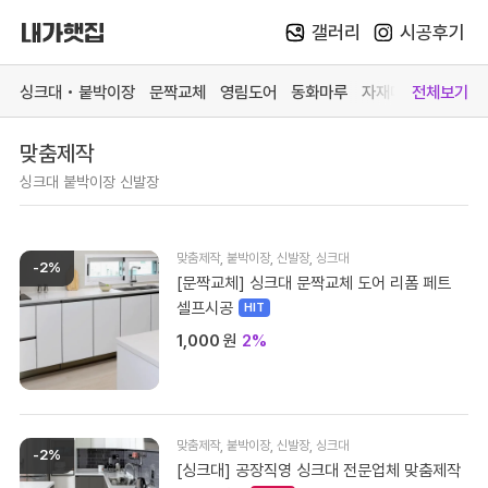
갤러리
시공후기
Skip
to
싱크대 • 붙박이장
문짝교체
영림도어
동화마루
자재매장
전체보기
content
맞춤제작
카테고리 더 보기
싱크대 붙박이장 신발장
맞춤가구
중문방문
마루장판
자재매
싱크대
영림 중문
동화 강마루
목재 
맞춤제작
,
붙박이장
,
신발장
,
싱크대
붙박이장
영림 방문
동화 강화마루
스페이
-2%
[문짝교체] 싱크대 문짝교체 도어 리폼 페트
문짝교체
예림 중문 (문의)
영림 마루엔
페트 
셀프시공
바스 화장실
예림 방문 (문의)
한솔 마루 (문의)
커넥터
1,000
원
2%
# 색상샘플 / 싱크대
# 색상샘플 / 영림
맞춤제작
,
붙박이장
,
신발장
,
싱크대
-2%
[싱크대] 공장직영 싱크대 전문업체 맞춤제작