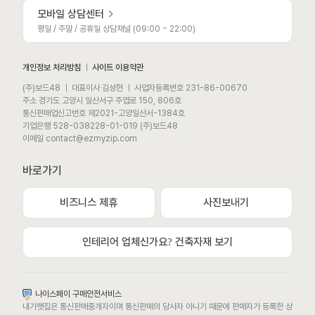
모바일 상담센터
평일 / 주말 / 공휴일 상담채널 (09:00 ~ 22:00)
개인정보 처리방침
ㅣ
사이트 이용약관
(주)보드48 ㅣ 대표이사 김성현 ㅣ 사업자등록번호 231-86-00670
주소 경기도 고양시 일산서구 주엽로 150, 806호
통신판매업신고번호 제2021-고양일산서-1384호
기업은행 528-038228-01-019 (주)보드48
이메일 contact@ezmyzip.com
바로가기
비즈니스 제휴
사진보내기
모바일 상담채널
평일 / 주말 / 공휴일 상담채널 (09:00 ~ 22:00)
인테리어 업체신가요? 건축자재 보기
카카오톡채널로 문의하기
나이스페이 구매안전서비스
내가햇집은 통신판매중개자이며 통신판매의 당사자 아니기 때문에 판매자가 등록한 상
문자메시지로 문의하기