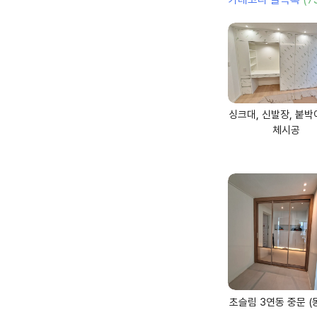
싱크대, 신발장, 붙박
체시공
초슬림 3연동 중문 (