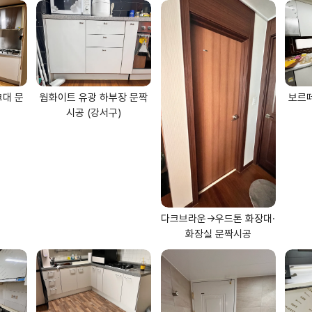
크대 문
웜화이트 유광 하부장 문짝
보르떼
시공 (강서구)
다크브라운→우드톤 화장대·
화장실 문짝시공