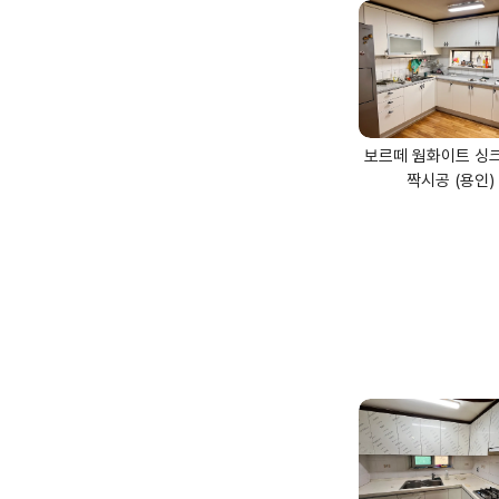
보르떼 웜화이트 싱
짝시공 (용인)