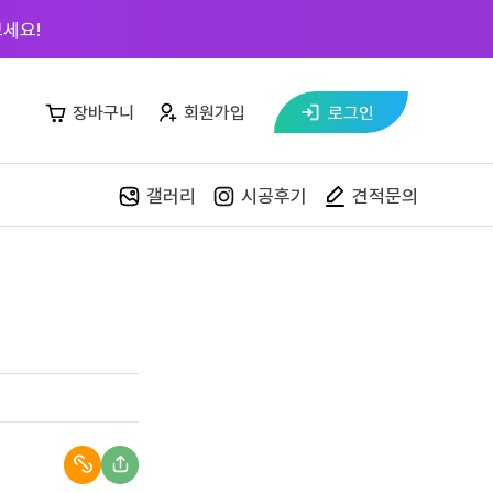
세요!
장바구니
회원가입
로그인
갤러리
시공후기
견적문의
자재매장
목재 재단
스페이스월
페트 샘플북
커넥터킷