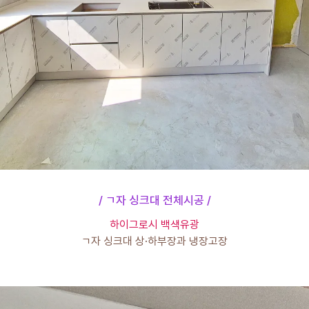
ㄱ자 싱크대 전체시공
하이그로시 백색유광
ㄱ자 싱크대 상·하부장과 냉장고장