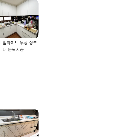
 웜화이트 무광 싱크
대 문짝시공