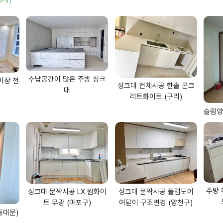
수납공간이 많은 주방 싱크
이장 전
싱크대 전체시공 한솔 콘크
대
리트화이트 (구리)
슬림양
주방 
싱크대 문짝시공 LX 웜화이
싱크대 문짝시공 플랩도어
트 무광 (마포구)
여닫이 구조변경 (양천구)
동대문)