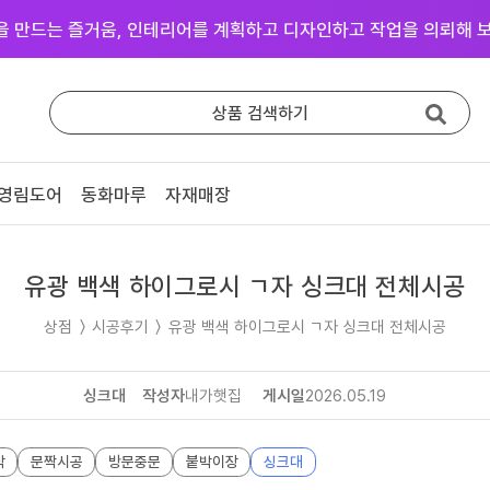
을 만드는 즐거움, 인테리어를 계획하고 디자인하고 작업을 의뢰해 보
상품 검색하기
영림도어
동화마루
자재매장
중문방문
마루장판
영림 중문
동화 강마루
영림 방문
동화 강화마루
유광 백색 하이그로시 ㄱ자 싱크대 전체시공
예림 중문 (문의)
영림 마루엔
상점
〉
시공후기
〉
유광 백색 하이그로시 ㄱ자 싱크대 전체시공
예림 방문 (문의)
한솔 마루 (문의)
싱크대
작성자
내가햇집
게시일
2026.05.19
# 색상샘플 / 영림
작
문짝시공
방문중문
붙박이장
싱크대