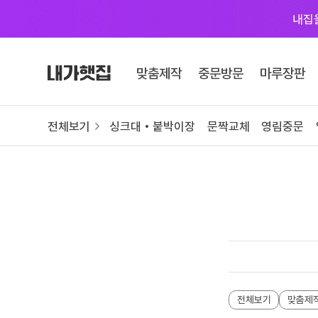
내집
Skip
to
맞춤제작
중문방문
마루장판
content
카테고리 자세히 보기
전체보기
싱크대 • 붙박이장
문짝교체
영림중문
맞춤제작
싱크대
붙박이장
문짝교체
영림바스 화장실
# 색상샘플 / 싱크대
전체보기
맞춤제