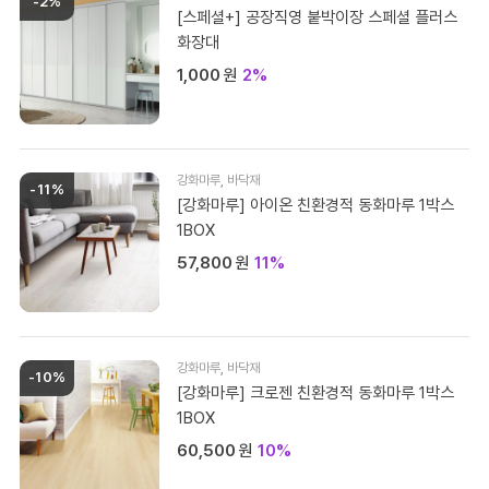
-2%
[스페셜+] 공장직영 붙박이장 스페셜 플러스
화장대
1,000
원
2%
강화마루
,
바닥재
-11%
[강화마루] 아이온 친환경적 동화마루 1박스
1BOX
57,800
원
11%
강화마루
,
바닥재
-10%
[강화마루] 크로젠 친환경적 동화마루 1박스
1BOX
60,500
원
10%