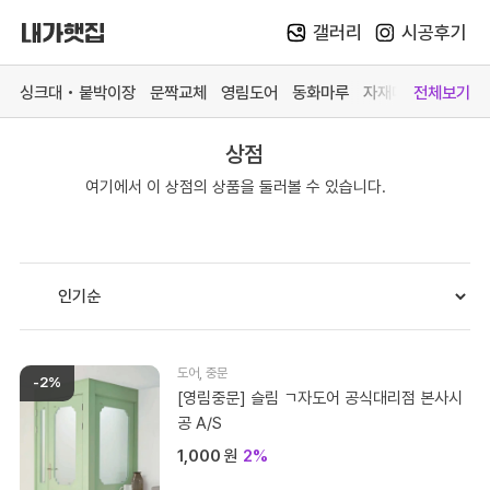
갤러리
시공후기
Skip
to
싱크대 • 붙박이장
문짝교체
영림도어
동화마루
자재매장
전체보기
content
상점
카테고리 더 보기
여기에서 이 상점의 상품을 둘러볼 수 있습니다.
맞춤가구
중문방문
마루장판
자재매
싱크대
영림 중문
동화 강마루
목재 
붙박이장
영림 방문
동화 강화마루
스페이
문짝교체
예림 중문 (문의)
영림 마루엔
페트 
바스 화장실
예림 방문 (문의)
한솔 마루 (문의)
커넥터
도어
,
중문
-2%
# 색상샘플 / 싱크대
# 색상샘플 / 영림
[영림중문] 슬림 ㄱ자도어 공식대리점 본사시
공 A/S
1,000
원
2%