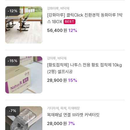
강화마루
,
바닥재
-12%
[강화마루] 클릭Click 친환경적 동화마루 1박
스 1BOX
56,400
원
12%
강마루
,
바닥재
-15%
[황토접착제] 나투스 전용 황토 접착제 10kg
(2평) 셀프시공
28,900
원
15%
기타자재
,
목재
,
자재매장
-7%
목재패널 연결 브라켓 커넥터킷
28,000
원
7%