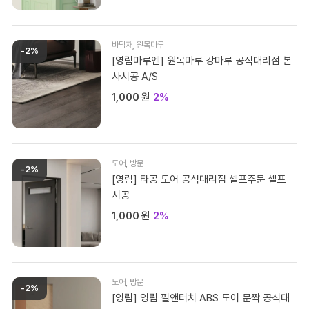
바닥재
,
원목마루
-2%
[영림마루엔] 원목마루 강마루 공식대리점 본
사시공 A/S
1,000
원
2%
도어
,
방문
-2%
[영림] 타공 도어 공식대리점 셀프주문 셀프
시공
1,000
원
2%
도어
,
방문
-2%
[영림] 영림 필앤터치 ABS 도어 문짝 공식대