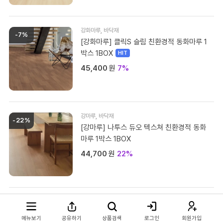
강화마루
,
바닥재
-7%
[강화마루] 클릭S 슬림 친환경적 동화마루 1
모바일 상담채널
박스 1BOX
평일 / 주말 / 공휴일 상담채널 (09:00 ~ 22:00)
45,400
원
7%
카카오톡채널로 문의하기
강마루
,
바닥재
문자메시지로 문의하기
-22%
[강마루] 나투스 듀오 텍스쳐 친환경적 동화
마루 1박스 1BOX
또는
44,700
원
22%
전화로 문의하기
견적요청서 작성하기
NEW
강마루
,
바닥재
-8%
[강마루] 나투스 듀오 친환경적 동화마루 1박
메뉴보기
공유하기
상품검색
로그인
회원가입