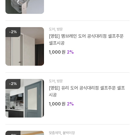
도어
,
방문
-2%
[영림] 멤브레인 도어 공식대리점 셀프주문
셀프시공
1,000
원
2%
도어
,
방문
-2%
[영림] 유리 도어 공식대리점 셀프주문 셀프
시공
1,000
원
2%
맞춤제작
,
붙박이장