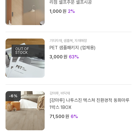
리점 셀프주문 셀프시공
1,000
원
2%
기타자재
,
샘플북
,
자재매장
PET 샘플패키지 (업체용)
OUT OF
STOCK
3,000
원
63%
강마루
,
바닥재
-6%
[강마루] 나투스진 텍스쳐 친환경적 동화마루
1박스 1BOX
71,500
원
6%