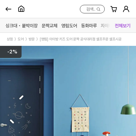
검색..
Skip
to
싱크대 • 붙박이장
문짝교체
영림도어
동화마루
자재매장
전체보기
content
상점
〉
도어
〉
방문
〉
[영림] 아이방 키즈 도어 문짝 공식대리점 셀프주문 셀프시공
카테고리 더 보기
-2%
맞춤가구
중문방문
마루장판
자재매
싱크대
영림 중문
동화 강마루
목재 
붙박이장
영림 방문
동화 강화마루
스페이
문짝교체
예림 중문 (문의)
영림 마루엔
페트 
바스 화장실
예림 방문 (문의)
한솔 마루 (문의)
커넥터
# 색상샘플 / 싱크대
# 색상샘플 / 영림