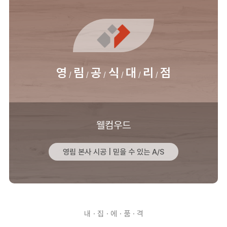
셀
프
시
공
수
량
영
림
공
식
대
리
점
웰컴우드
영림 본사 시공 | 믿을 수 있는 A/S
내ㆍ집ㆍ에ㆍ품ㆍ격