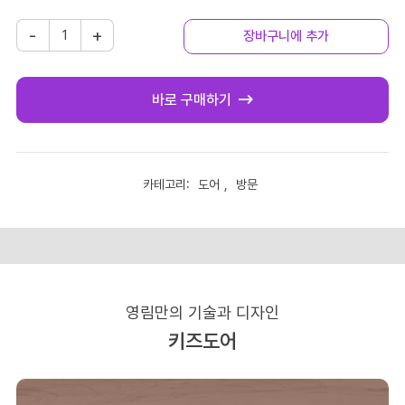
[영
-
+
장바구니에 추가
림]
아
이
바로 구매하기
방
키
즈
도
어
카테고리:
도어
,
방문
설명
문
짝
공
식
대
리
영림만의 기술과 디자인
점
셀
키즈도어
프
주
문