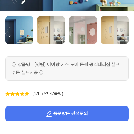
[영림] 아이방 키즈 도어 문짝 공식대리점 셀프
주문 셀프시공
(
1
개 고객 상품평)
5.00
1
개 고객
평가를 기준
중문방문 견적문의
으로 5점 만
점에
점으로
평가됨