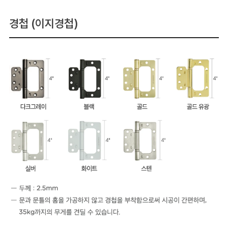
경첩 (이지경첩)