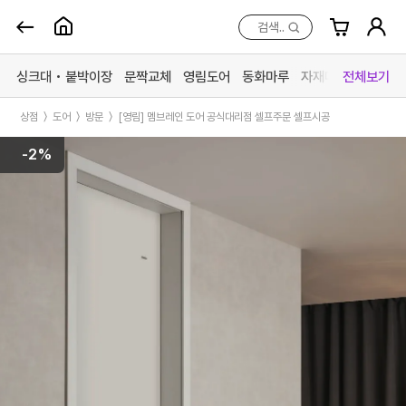
검색..
Skip
to
싱크대 • 붙박이장
문짝교체
영림도어
동화마루
자재매장
전체보기
content
상점
〉
도어
〉
방문
〉
[영림] 멤브레인 도어 공식대리점 셀프주문 셀프시공
카테고리 더 보기
-2%
맞춤가구
중문방문
마루장판
자재매
싱크대
영림 중문
동화 강마루
목재 
붙박이장
영림 방문
동화 강화마루
스페이
문짝교체
예림 중문 (문의)
영림 마루엔
페트 
바스 화장실
예림 방문 (문의)
한솔 마루 (문의)
커넥터
# 색상샘플 / 싱크대
# 색상샘플 / 영림