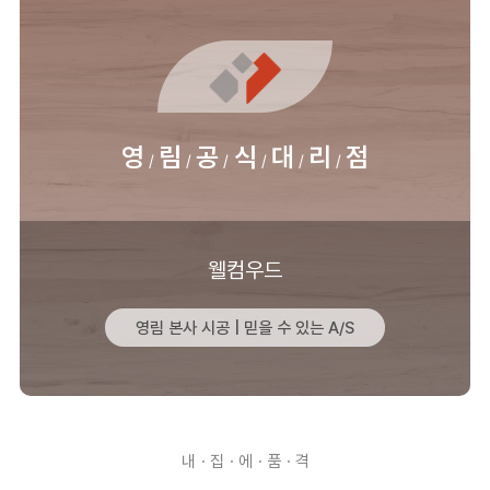
공
수
량
영
림
공
식
대
리
점
웰컴우드
영림 본사 시공 | 믿을 수 있는 A/S
내ㆍ집ㆍ에ㆍ품ㆍ격