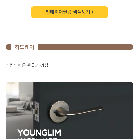
인테리어필름 샘플보기 〉
하드웨어
영림도어용 핸들과 경첩