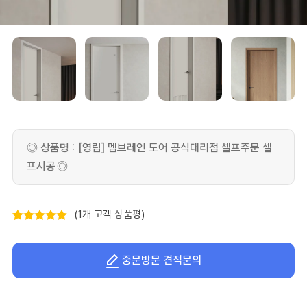
[영림] 멤브레인 도어 공식대리점 셀프주문 셀
프시공
(
1
개 고객 상품평)
5.00
1
개 고객
평가를 기준
중문방문 견적문의
으로 5점 만
점에
점으로
평가됨