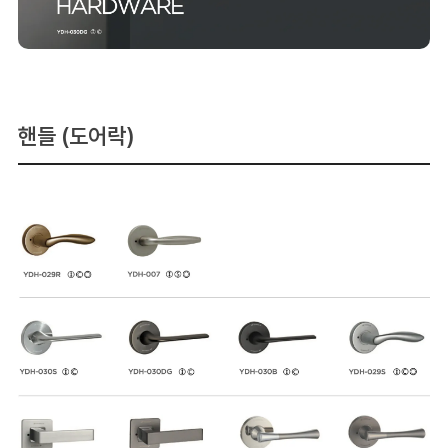
핸들 (도어락)