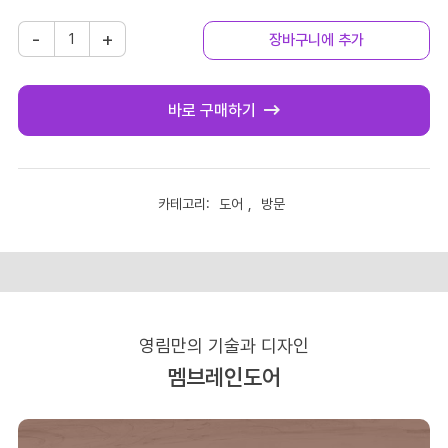
[영
-
+
장바구니에 추가
림]
멤
브
바로 구매하기
레
인
도
어
공
카테고리:
도어
,
방문
설명
식
대
리
점
셀
프
영림만의 기술과 디자인
주
문
멤브레인도어
셀
프
시