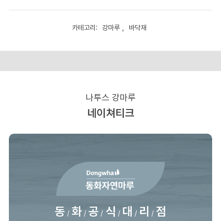
진
네
이
카테고리:
강마루
,
바닥재
설명
쳐
티
크
친
환
경
나투스 강마루
적
동
네이쳐티크
화
마
루
1
박
스
1BOX
수
량
동
화
공
식
대
리
점