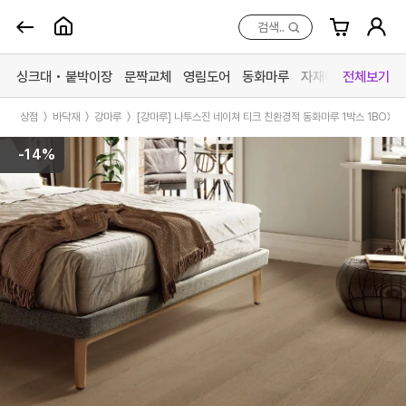
검색..
Skip
to
싱크대 • 붙박이장
문짝교체
영림도어
동화마루
자재매장
전체보기
content
상점
〉
바닥재
〉
강마루
〉
[강마루] 나투스진 네이쳐 티크 친환경적 동화마루 1박스 1BOX
카테고리 더 보기
-14%
맞춤가구
중문방문
마루장판
자재매
싱크대
영림 중문
동화 강마루
목재 
붙박이장
영림 방문
동화 강화마루
스페이
문짝교체
예림 중문 (문의)
영림 마루엔
페트 
바스 화장실
예림 방문 (문의)
한솔 마루 (문의)
커넥터
# 색상샘플 / 싱크대
# 색상샘플 / 영림