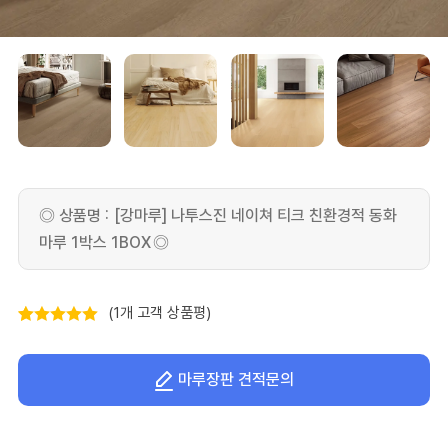
[강마루] 나투스진 네이쳐 티크 친환경적 동화
마루 1박스 1BOX
(
1
개 고객 상품평)
5.00
1
개 고객
평가를 기준
마루장판 견적문의
으로 5점 만
점에
점으로
평가됨