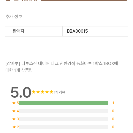
추가 정보
판매자
BBA00015
[강마루] 나투스진 네이쳐 티크 친환경적 동화마루 1박스 1BOX
에
대한 1개 상품평
5.0
★
★
★
★
★
1개 리뷰
★ 5
1
★ 4
0
★ 3
0
★ 2
0