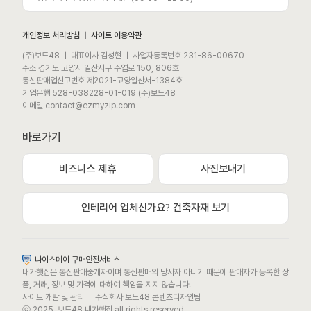
개인정보 처리방침
ㅣ
사이트 이용약관
(주)보드48 ㅣ 대표이사 김성현 ㅣ 사업자등록번호 231-86-00670
주소 경기도 고양시 일산서구 주엽로 150, 806호
통신판매업신고번호 제2021-고양일산서-1384호
기업은행 528-038228-01-019 (주)보드48
이메일 contact@ezmyzip.com
바로가기
비즈니스 제휴
사진보내기
모바일 상담채널
평일 / 주말 / 공휴일 상담채널 (09:00 ~ 22:00)
인테리어 업체신가요? 건축자재 보기
카카오톡채널로 문의하기
나이스페이 구매안전서비스
내가햇집은 통신판매중개자이며 통신판매의 당사자 아니기 때문에 판매자가 등록한 상
문자메시지로 문의하기
품, 거래, 정보 및 가격에 대하여 책임을 지지 않습니다.
사이트 개발 및 관리 ㅣ 주식회사 보드48 콘텐츠디자인팀
ⓒ 2025. 보드48 내가햇집 all rights reserved.