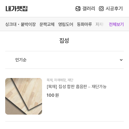
갤러리
시공후기
Skip
to
싱크대 • 붙박이장
문짝교체
영림도어
동화마루
자재매장
전체보기
content
집성
카테고리 더 보기
맞춤가구
중문방문
마루장판
자재매
싱크대
영림 중문
동화 강마루
목재 
붙박이장
영림 방문
동화 강화마루
스페이
문짝교체
예림 중문 (문의)
영림 마루엔
페트 
목재
,
자재매장
,
재단
바스 화장실
예림 방문 (문의)
한솔 마루 (문의)
커넥터
[목재] 집성 합판 흡음판 – 재단가능
100
원
# 색상샘플 / 싱크대
# 색상샘플 / 영림