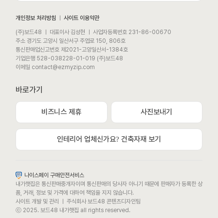
개인정보 처리방침
ㅣ
사이트 이용약관
(주)보드48 ㅣ 대표이사 김성현 ㅣ 사업자등록번호 231-86-00670
주소 경기도 고양시 일산서구 주엽로 150, 806호
통신판매업신고번호 제2021-고양일산서-1384호
기업은행 528-038228-01-019 (주)보드48
이메일 contact@ezmyzip.com
바로가기
비즈니스 제휴
사진보내기
모바일 상담채널
평일 / 주말 / 공휴일 상담채널 (09:00 ~ 22:00)
인테리어 업체신가요? 건축자재 보기
카카오톡채널로 문의하기
나이스페이 구매안전서비스
내가햇집은 통신판매중개자이며 통신판매의 당사자 아니기 때문에 판매자가 등록한 상
문자메시지로 문의하기
품, 거래, 정보 및 가격에 대하여 책임을 지지 않습니다.
사이트 개발 및 관리 ㅣ 주식회사 보드48 콘텐츠디자인팀
ⓒ 2025. 보드48 내가햇집 all rights reserved.
또는