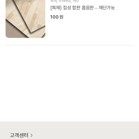
목재
,
자재매장
,
재단
[목재] 집성 합판 흡음판 – 재단가능
100
원
고객센터