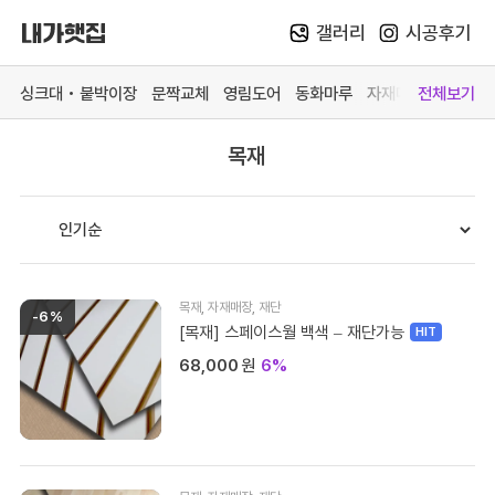
갤러리
시공후기
Skip
to
싱크대 • 붙박이장
문짝교체
영림도어
동화마루
자재매장
전체보기
content
목재
카테고리 더 보기
맞춤가구
중문방문
마루장판
자재매
싱크대
영림 중문
동화 강마루
목재 
붙박이장
영림 방문
동화 강화마루
스페이
문짝교체
예림 중문 (문의)
영림 마루엔
페트 
목재
,
자재매장
,
재단
-6%
바스 화장실
예림 방문 (문의)
한솔 마루 (문의)
커넥터
[목재] 스페이스월 백색 – 재단가능
68,000
원
6%
# 색상샘플 / 싱크대
# 색상샘플 / 영림