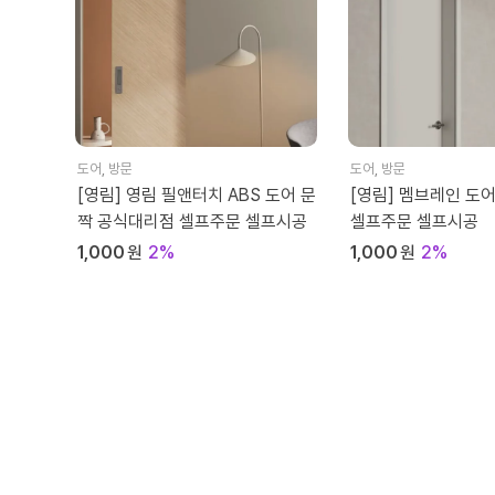
도어
,
방문
도어
,
방문
[영림] 영림 필앤터치 ABS 도어 문
[영림] 멤브레인 도
짝 공식대리점 셀프주문 셀프시공
셀프주문 셀프시공
1,000
원
2%
1,000
원
2%