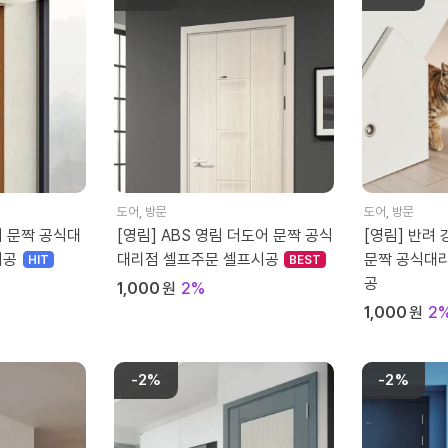
도어
,
방문
도어
,
방문
어 문짝 공식대
[영림] ABS 영림 더도어 문짝 공식
[영림] 반려
시공
대리점 셀프주문 셀프시공
문짝 공식대
공
1,000
원
2%
1,000
원
2
-2%
-2%