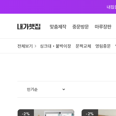
내집
Skip
to
맞춤제작
중문방문
마루장판
content
카테고리 자세히 보기
전체보기
싱크대 • 붙박이장
문짝교체
영림중문
맞춤제작
싱크대
붙박이장
문짝교체
영림바스 화장실
# 색상샘플 / 싱크대
-2%
-2%