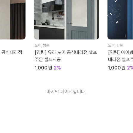
도어
,
방문
도어
,
방문
어 공식대리점
[영림] 유리 도어 공식대리점 셀프
[영림] 아이
주문 셀프시공
대리점 셀프
1,000
원
2%
1,000
원
2
마지막 페이지입니다.