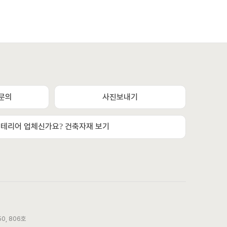
상담채널
평일 / 주말 / 공휴일 상담채널 (09:00 ~ 22:00)
문의
사진보내기
카카오톡채널 문의하기
테리어 업체신가요? 건축자재 보기
또는
문자메시지 또는 전화상담
010. 7518. 4782
궁금하신 모든 것
무엇이든 문의해 주세요!
0, 806호