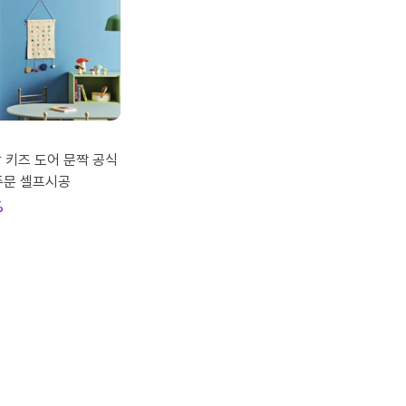
방 키즈 도어 문짝 공식
주문 셀프시공
%