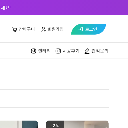
세요!
장바구니
회원가입
로그인
갤러리
시공후기
견적문의
자재매장
목재 재단
스페이스월
페트 샘플북
커넥터킷
-2%