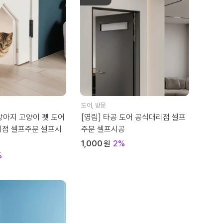
도어
,
방문
 강아지 고양이 펫 도어
[영림] 타공 도어 공식대리점 셀프
리점 셀프주문 셀프시
주문 셀프시공
1,000
원
2%
%