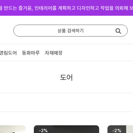
을 만드는 즐거움, 인테리어를 계획하고 디자인하고 작업을 의뢰해 보
상품 검색하기
영림도어
동화마루
자재매장
중문방문
마루장판
영림 중문
동화 강마루
도어
영림 방문
동화 강화마루
예림 중문 (문의)
영림 마루엔
예림 방문 (문의)
한솔 마루 (문의)
# 색상샘플 / 영림
-2%
-2%