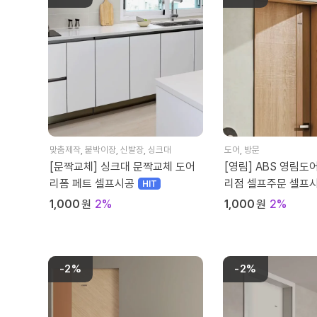
맞춤제작
,
붙박이장
,
신발장
,
싱크대
도어
,
방문
[문짝교체] 싱크대 문짝교체 도어
[영림] ABS 영림도
리폼 페트 셀프시공
리점 셀프주문 셀프
1,000
원
2%
1,000
원
2%
-2%
-2%