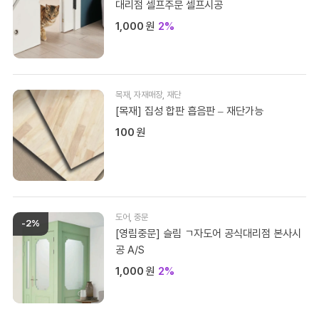
대리점 셀프주문 셀프시공
1,000
원
2%
목재
,
자재매장
,
재단
[목재] 집성 합판 흡음판 – 재단가능
100
원
도어
,
중문
-2%
[영림중문] 슬림 ㄱ자도어 공식대리점 본사시
공 A/S
1,000
원
2%