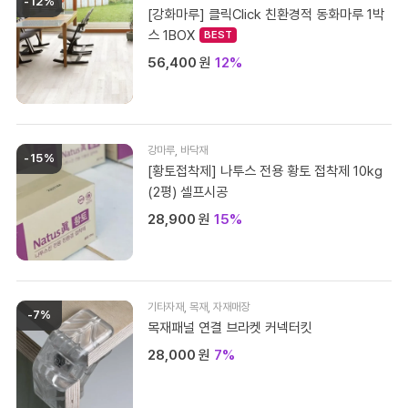
-12%
[강화마루] 클릭Click 친환경적 동화마루 1박
스 1BOX
56,400
원
12%
강마루
,
바닥재
-15%
[황토접착제] 나투스 전용 황토 접착제 10kg
(2평) 셀프시공
28,900
원
15%
기타자재
,
목재
,
자재매장
-7%
목재패널 연결 브라켓 커넥터킷
28,000
원
7%