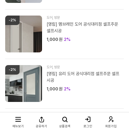
도어
,
방문
-2%
[영림] 멤브레인 도어 공식대리점 셀프주문
모바일 상담채널
셀프시공
평일 / 주말 / 공휴일 상담채널 (09:00 ~ 22:00)
1,000
원
2%
카카오톡채널로 문의하기
도어
,
방문
문자메시지로 문의하기
-2%
[영림] 유리 도어 공식대리점 셀프주문 셀프
시공
또는
1,000
원
2%
전화로 문의하기
견적요청서 작성하기
NEW
맞춤제작
,
붙박이장
-2%
[스페셜+] 공장직영 붙박이장 스페셜 플러스
메뉴보기
공유하기
상품검색
로그인
회원가입