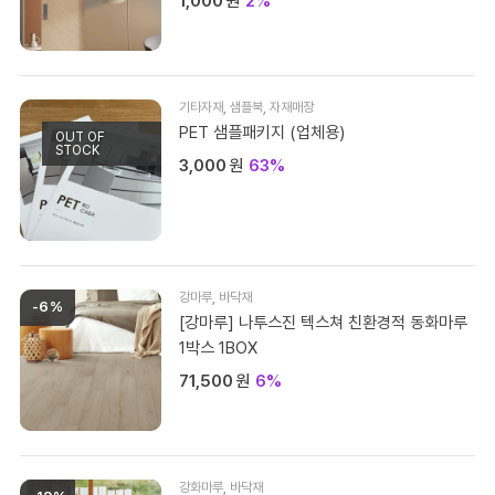
1,000
원
2%
기타자재
,
샘플북
,
자재매장
PET 샘플패키지 (업체용)
OUT OF
STOCK
3,000
원
63%
강마루
,
바닥재
-6%
[강마루] 나투스진 텍스쳐 친환경적 동화마루
1박스 1BOX
71,500
원
6%
강화마루
,
바닥재