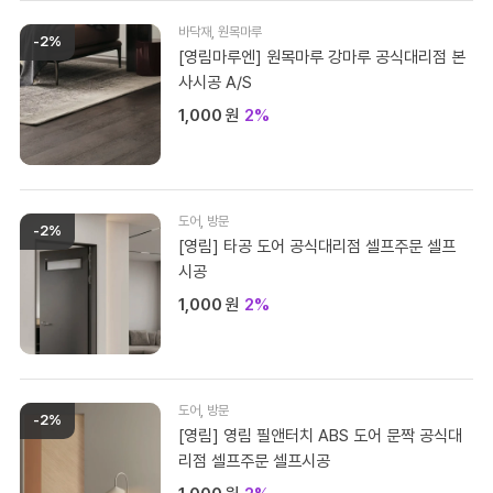
바닥재
,
원목마루
-2%
[영림마루엔] 원목마루 강마루 공식대리점 본
사시공 A/S
1,000
원
2%
도어
,
방문
-2%
[영림] 타공 도어 공식대리점 셀프주문 셀프
시공
1,000
원
2%
도어
,
방문
-2%
[영림] 영림 필앤터치 ABS 도어 문짝 공식대
리점 셀프주문 셀프시공