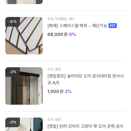
목재
,
자재매장
,
재단
-6%
[목재] 스페이스월 백색 – 재단가능
68,000
원
6%
도어
,
중문
-2%
[영림중문] 슬라이딩 도어 공식대리점 본사시
공 A/S
1,000
원
2%
도어
,
방문
-2%
[영림] 반려 강아지 고양이 펫 도어 문짝 공식