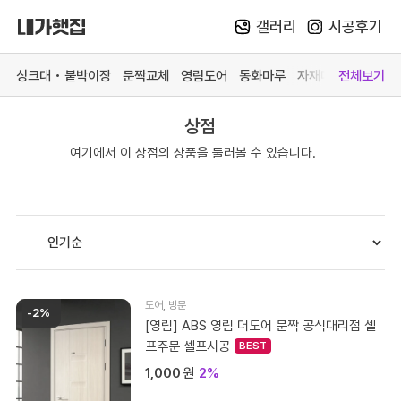
갤러리
시공후기
Skip
to
싱크대 • 붙박이장
문짝교체
영림도어
동화마루
자재매장
전체보기
content
상점
카테고리 더 보기
여기에서 이 상점의 상품을 둘러볼 수 있습니다.
맞춤가구
중문방문
마루장판
자재매
싱크대
영림 중문
동화 강마루
목재 
붙박이장
영림 방문
동화 강화마루
스페이
문짝교체
예림 중문 (문의)
영림 마루엔
페트 
바스 화장실
예림 방문 (문의)
한솔 마루 (문의)
커넥터
도어
,
방문
-2%
# 색상샘플 / 싱크대
# 색상샘플 / 영림
[영림] ABS 영림 더도어 문짝 공식대리점 셀
프주문 셀프시공
1,000
원
2%