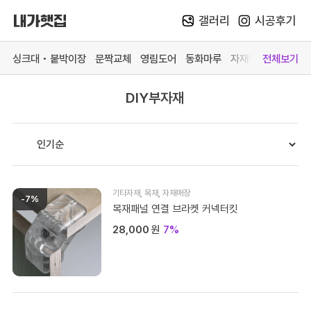
갤러리
시공후기
Skip
to
싱크대 • 붙박이장
문짝교체
영림도어
동화마루
자재매장
전체보기
content
DIY부자재
카테고리 더 보기
맞춤가구
중문방문
마루장판
자재매
싱크대
영림 중문
동화 강마루
목재 
붙박이장
영림 방문
동화 강화마루
스페이
문짝교체
예림 중문 (문의)
영림 마루엔
페트 
기타자재
,
목재
,
자재매장
-7%
바스 화장실
예림 방문 (문의)
한솔 마루 (문의)
커넥터
목재패널 연결 브라켓 커넥터킷
28,000
원
7%
# 색상샘플 / 싱크대
# 색상샘플 / 영림