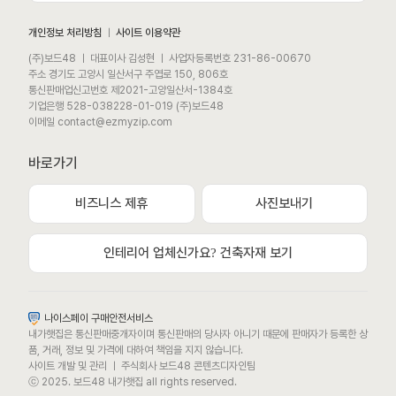
개인정보 처리방침
ㅣ
사이트 이용약관
(주)보드48 ㅣ 대표이사 김성현 ㅣ 사업자등록번호 231-86-00670
주소 경기도 고양시 일산서구 주엽로 150, 806호
통신판매업신고번호 제2021-고양일산서-1384호
기업은행 528-038228-01-019 (주)보드48
이메일 contact@ezmyzip.com
바로가기
비즈니스 제휴
사진보내기
모바일 상담채널
평일 / 주말 / 공휴일 상담채널 (09:00 ~ 22:00)
인테리어 업체신가요? 건축자재 보기
카카오톡채널로 문의하기
나이스페이 구매안전서비스
내가햇집은 통신판매중개자이며 통신판매의 당사자 아니기 때문에 판매자가 등록한 상
문자메시지로 문의하기
품, 거래, 정보 및 가격에 대하여 책임을 지지 않습니다.
사이트 개발 및 관리 ㅣ 주식회사 보드48 콘텐츠디자인팀
ⓒ 2025. 보드48 내가햇집 all rights reserved.
또는