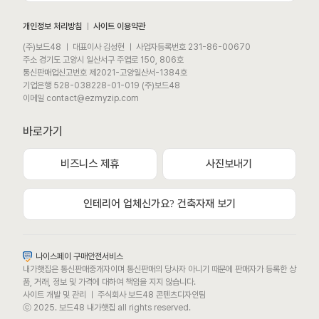
개인정보 처리방침
ㅣ
사이트 이용약관
(주)보드48 ㅣ 대표이사 김성현 ㅣ 사업자등록번호 231-86-00670
주소 경기도 고양시 일산서구 주엽로 150, 806호
통신판매업신고번호 제2021-고양일산서-1384호
기업은행 528-038228-01-019 (주)보드48
이메일 contact@ezmyzip.com
바로가기
비즈니스 제휴
사진보내기
모바일 상담채널
평일 / 주말 / 공휴일 상담채널 (09:00 ~ 22:00)
인테리어 업체신가요? 건축자재 보기
카카오톡채널로 문의하기
나이스페이 구매안전서비스
내가햇집은 통신판매중개자이며 통신판매의 당사자 아니기 때문에 판매자가 등록한 상
문자메시지로 문의하기
품, 거래, 정보 및 가격에 대하여 책임을 지지 않습니다.
사이트 개발 및 관리 ㅣ 주식회사 보드48 콘텐츠디자인팀
ⓒ 2025. 보드48 내가햇집 all rights reserved.
또는