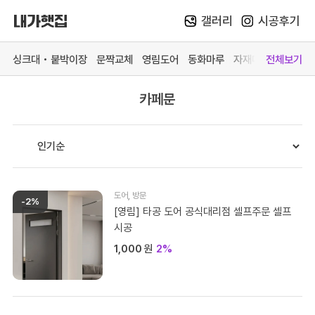
갤러리
시공후기
Skip
to
싱크대 • 붙박이장
문짝교체
영림도어
동화마루
자재매장
전체보기
content
카페문
카테고리 더 보기
맞춤가구
중문방문
마루장판
자재매
싱크대
영림 중문
동화 강마루
목재 
붙박이장
영림 방문
동화 강화마루
스페이
문짝교체
예림 중문 (문의)
영림 마루엔
페트 
도어
,
방문
-2%
바스 화장실
예림 방문 (문의)
한솔 마루 (문의)
커넥터
[영림] 타공 도어 공식대리점 셀프주문 셀프
시공
# 색상샘플 / 싱크대
# 색상샘플 / 영림
1,000
원
2%