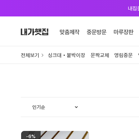
내집
Skip
to
맞춤제작
중문방문
마루장판
content
카테고리 자세히 보기
전체보기
싱크대 • 붙박이장
문짝교체
영림중문
맞춤제작
싱크대
붙박이장
문짝교체
영림바스 화장실
# 색상샘플 / 싱크대
-6%