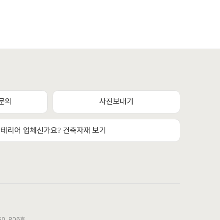
상담채널
문의
사진보내기
평일 / 주말 / 공휴일 상담채널 (09:00 ~ 22:00)
테리어 업체신가요? 건축자재 보기
카카오톡채널 문의하기
또는
문자메시지 또는 전화상담
010. 7518. 4782
궁금하신 모든 것
0, 806호