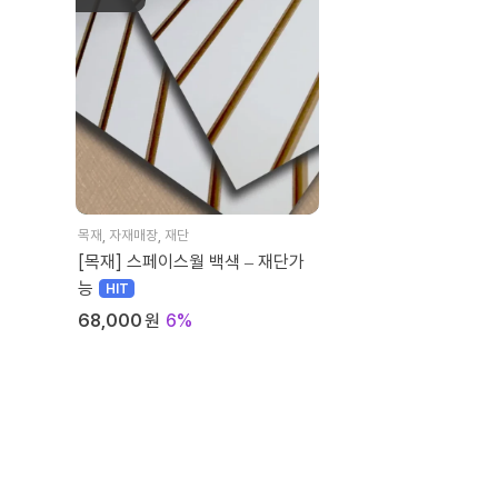
목재
,
자재매장
,
재단
[목재] 스페이스월 백색 – 재단가
능
68,000
원
6%