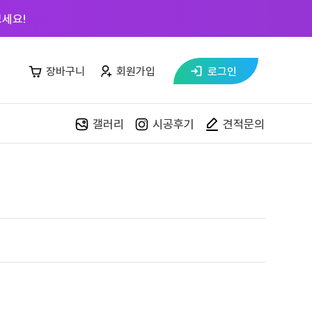
세요!
장바구니
회원가입
로그인
갤러리
시공후기
견적문의
자재매장
목재 재단
스페이스월
페트 샘플북
커넥터킷