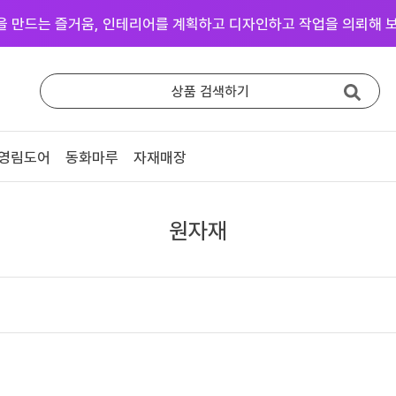
을 만드는 즐거움, 인테리어를 계획하고 디자인하고 작업을 의뢰해 보
상품 검색하기
영림도어
동화마루
자재매장
중문방문
마루장판
영림 중문
동화 강마루
원자재
영림 방문
동화 강화마루
예림 중문 (문의)
영림 마루엔
예림 방문 (문의)
한솔 마루 (문의)
# 색상샘플 / 영림