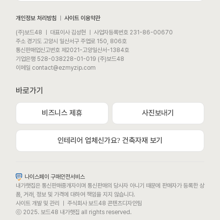
개인정보 처리방침
ㅣ
사이트 이용약관
(주)보드48 ㅣ 대표이사 김성현 ㅣ 사업자등록번호 231-86-00670
주소 경기도 고양시 일산서구 주엽로 150, 806호
통신판매업신고번호 제2021-고양일산서-1384호
기업은행 528-038228-01-019 (주)보드48
이메일 contact@ezmyzip.com
바로가기
비즈니스 제휴
사진보내기
모바일 상담채널
평일 / 주말 / 공휴일 상담채널 (09:00 ~ 22:00)
인테리어 업체신가요? 건축자재 보기
카카오톡채널로 문의하기
나이스페이 구매안전서비스
내가햇집은 통신판매중개자이며 통신판매의 당사자 아니기 때문에 판매자가 등록한 상
문자메시지로 문의하기
품, 거래, 정보 및 가격에 대하여 책임을 지지 않습니다.
사이트 개발 및 관리 ㅣ 주식회사 보드48 콘텐츠디자인팀
ⓒ 2025. 보드48 내가햇집 all rights reserved.
또는