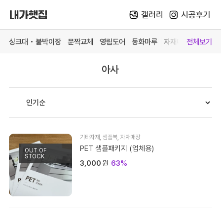
갤러리
시공후기
Skip
to
싱크대 • 붙박이장
문짝교체
영림도어
동화마루
자재매장
전체보기
content
아사
카테고리 더 보기
맞춤가구
중문방문
마루장판
자재매
싱크대
영림 중문
동화 강마루
목재 
붙박이장
영림 방문
동화 강화마루
스페이
문짝교체
예림 중문 (문의)
영림 마루엔
페트 
기타자재
,
샘플북
,
자재매장
바스 화장실
예림 방문 (문의)
한솔 마루 (문의)
커넥터
PET 샘플패키지 (업체용)
OUT OF
STOCK
3,000
원
63%
# 색상샘플 / 싱크대
# 색상샘플 / 영림