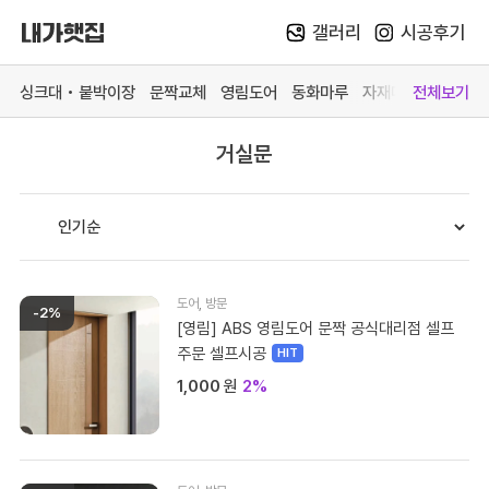
갤러리
시공후기
Skip
to
싱크대 • 붙박이장
문짝교체
영림도어
동화마루
자재매장
전체보기
content
거실문
카테고리 더 보기
맞춤가구
중문방문
마루장판
자재매
싱크대
영림 중문
동화 강마루
목재 
붙박이장
영림 방문
동화 강화마루
스페이
문짝교체
예림 중문 (문의)
영림 마루엔
페트 
도어
,
방문
-2%
바스 화장실
예림 방문 (문의)
한솔 마루 (문의)
커넥터
[영림] ABS 영림도어 문짝 공식대리점 셀프
주문 셀프시공
# 색상샘플 / 싱크대
# 색상샘플 / 영림
1,000
원
2%