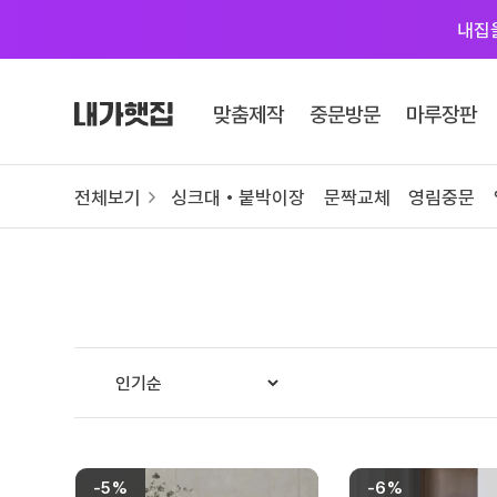
내집
Skip
to
맞춤제작
중문방문
마루장판
content
카테고리 자세히 보기
전체보기
싱크대 • 붙박이장
문짝교체
영림중문
맞춤제작
싱크대
붙박이장
문짝교체
영림바스 화장실
# 색상샘플 / 싱크대
-5%
-6%