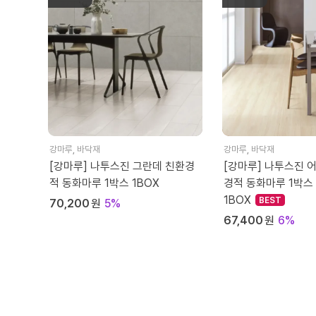
강마루
,
바닥재
강마루
,
바닥재
[강마루] 나투스진 그란데 친환경
[강마루] 나투스진 
적 동화마루 1박스 1BOX
경적 동화마루 1박스
1BOX
70,200
원
5%
67,400
원
6%