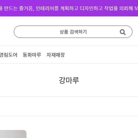
을 만드는 즐거움, 인테리어를 계획하고 디자인하고 작업을 의뢰해 보
상품 검색하기
영림도어
동화마루
자재매장
중문방문
마루장판
영림 중문
동화 강마루
강마루
영림 방문
동화 강화마루
예림 중문 (문의)
영림 마루엔
예림 방문 (문의)
한솔 마루 (문의)
# 색상샘플 / 영림