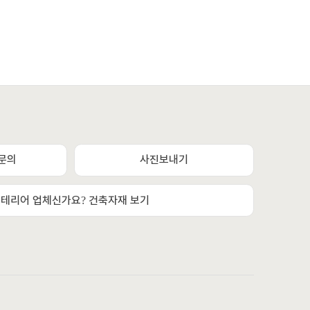
상담채널
문의
사진보내기
평일 / 주말 / 공휴일 상담채널 (09:00 ~ 22:00)
테리어 업체신가요? 건축자재 보기
카카오톡채널 문의하기
또는
문자메시지 또는 전화상담
010. 7518. 4782