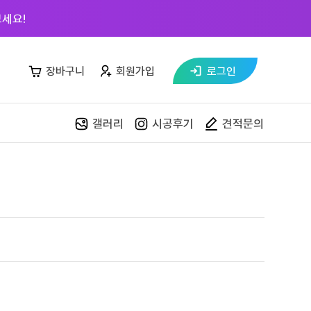
세요!
장바구니
회원가입
로그인
갤러리
시공후기
견적문의
자재매장
목재 재단
스페이스월
페트 샘플북
커넥터킷