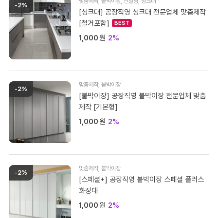
맞춤제작
,
붙박이장
,
신발장
,
싱크대
-2%
[싱크대] 공장직영 싱크대 전문업체 맞춤제작
[철거포함]
1,000
원
2%
맞춤제작
,
붙박이장
-2%
[붙박이장] 공장직영 붙박이장 전문업체 맞춤
제작 [기본형]
1,000
원
2%
맞춤제작
,
붙박이장
-2%
[스페셜+] 공장직영 붙박이장 스페셜 플러스
화장대
1,000
원
2%