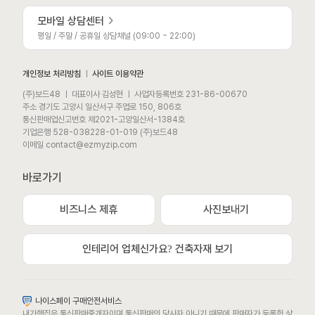
모바일 상담센터
평일 / 주말 / 공휴일 상담채널 (09:00 ~ 22:00)
개인정보 처리방침
ㅣ
사이트 이용약관
(주)보드48 ㅣ 대표이사 김성현 ㅣ 사업자등록번호 231-86-00670
주소 경기도 고양시 일산서구 주엽로 150, 806호
통신판매업신고번호 제2021-고양일산서-1384호
기업은행 528-038228-01-019 (주)보드48
이메일 contact@ezmyzip.com
바로가기
비즈니스 제휴
사진보내기
모바일 상담채널
평일 / 주말 / 공휴일 상담채널 (09:00 ~ 22:00)
인테리어 업체신가요? 건축자재 보기
카카오톡채널로 문의하기
나이스페이 구매안전서비스
내가햇집은 통신판매중개자이며 통신판매의 당사자 아니기 때문에 판매자가 등록한 상